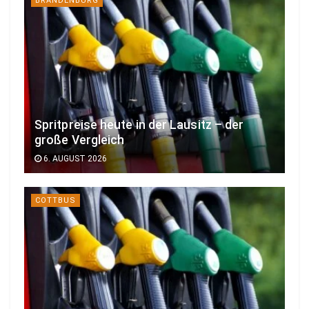
BRANDENBURG
Spritpreise heute in der Lausitz – der
große Vergleich
6. AUGUST 2026
COTTBUS