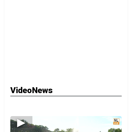
VideoNews
▶