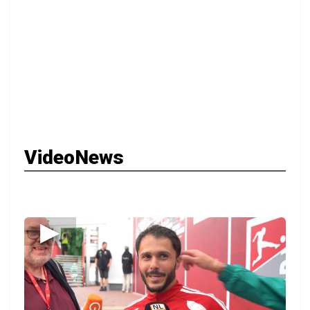
VideoNews
▶