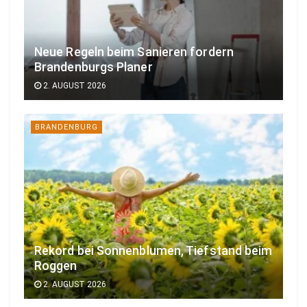
Neue Regeln beim Sanieren fordern
Brandenburgs Planer
2. AUGUST 2026
BRANDENBURG
Rekord bei Sonnenblumen, Tiefstand beim
Roggen
2. AUGUST 2026