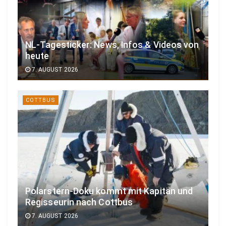
NL-Tagesticker: News, Infos & Videos von
heute
7. AUGUST 2026
COTTBUS
Polarstern-Doku kommt mit Kapitän und
Regisseurin nach Cottbus
7. AUGUST 2026