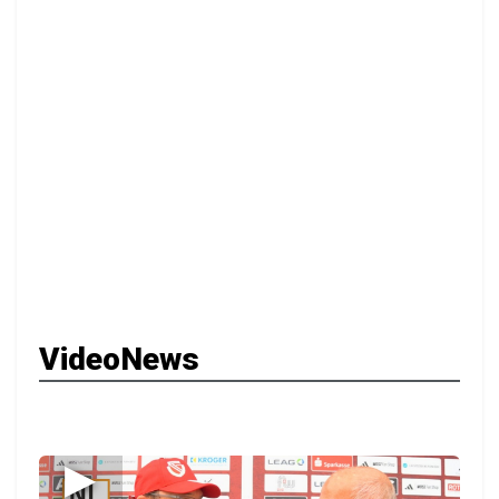
VideoNews
▶