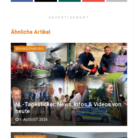
ADVERTISEMENT
Ähnliche Artikel
BRANDENBURG
NL-Tagesticker: News, Infos & Videos von
heute
6. AUGUST 2026