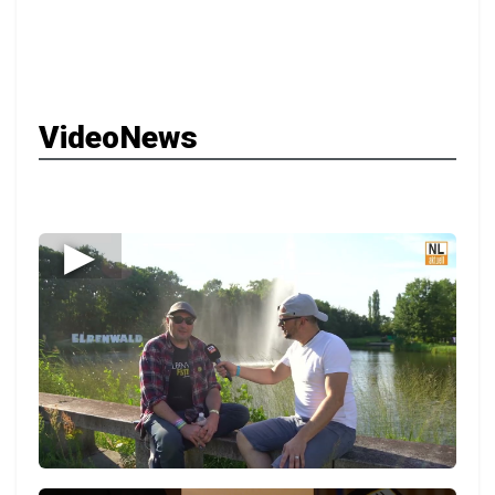
VideoNews
▶