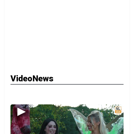
VideoNews
▶