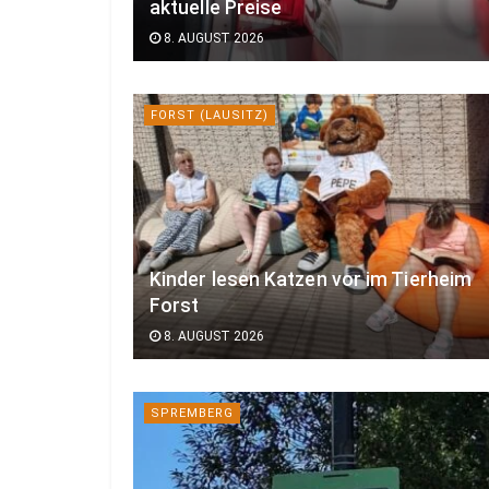
aktuelle Preise
8. AUGUST 2026
FORST (LAUSITZ)
Kinder lesen Katzen vor im Tierheim
Forst
8. AUGUST 2026
SPREMBERG