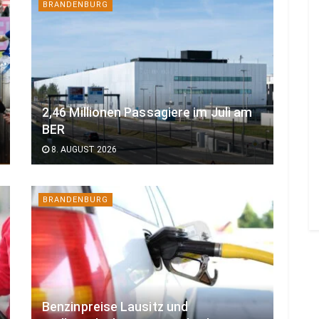
BRANDENBURG
2,46 Millionen Passagiere im Juli am
BER
8. AUGUST 2026
BRANDENBURG
Benzinpreise Lausitz und