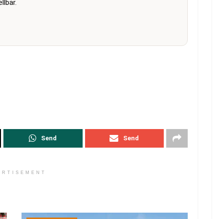
lbar.
Send
Send
ERTISEMENT