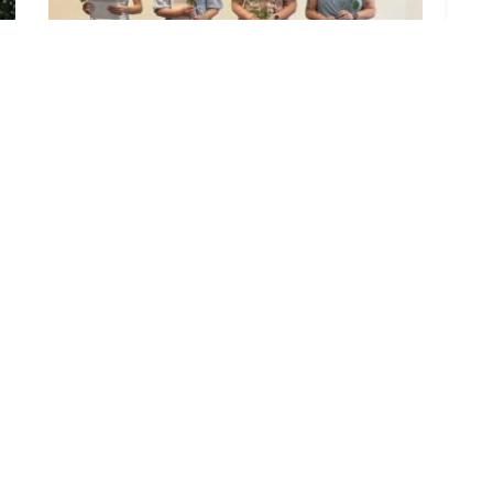
122 Medizinische Fachangestellte
bestehen ihre Prüfung
7. AUGUST 2026
LOAD MORE
ADVERTISEMENT
B