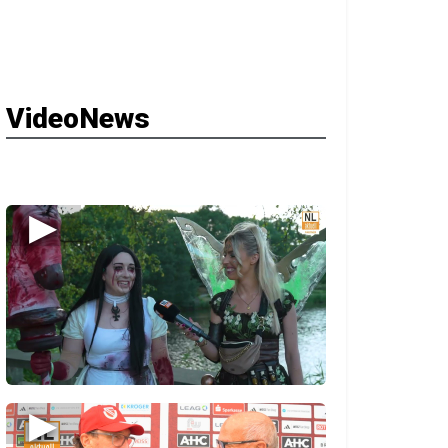
VideoNews
▶
▶