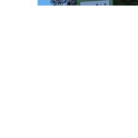
Hunderte FCE-Aufkleber in
Spremberg: 1.000 Euro Prämie für
Hinweise
7. AUGUST 2026
Karriere
Impressum
Mediadaten
Datenschutz
AG