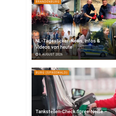
BRANDENBURG
NL-Tagesticker: News, Infos &
Videos von heute
8. AUGUST 2026
BURG (SPREEWALD)
Tankstellen-Check Spree-Neiße –