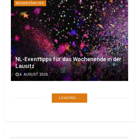
BRANDENBURG
NL-Eventtipps für das Wochenende in der
Lausitz
6. AUGUST 2026
LOADING...