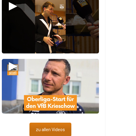
▶
▶
zu allen Videos