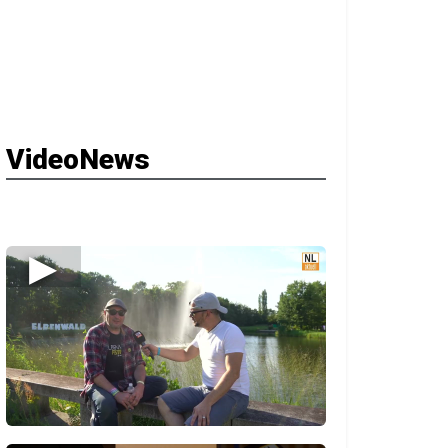
VideoNews
▶