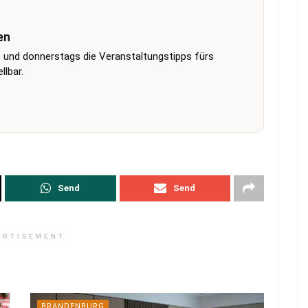
en
 und donnerstags die Veranstaltungstipps fürs
lbar.
Send
Send
ERTISEMENT
BRANDENBURG