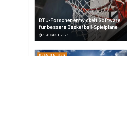
BTU-Forscher entwickelt Software
für bessere Basketball-Spielpläne
5. AUGUST 2026
BRANDENBURG
Bis 36 Grad: Hitze trifft
Südbrandenburg zuerst
3. AUGUST 2026