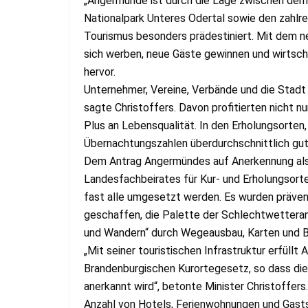
„Angermünde ist durch die Lage zwischen dem
Nationalpark Unteres Odertal sowie den zahlr
Tourismus besonders prädestiniert. Mit dem ne
sich werben, neue Gäste gewinnen und wirtschaf
hervor.
Unternehmer, Vereine, Verbände und die Stadt h
sagte Christoffers. Davon profitierten nicht n
Plus an Lebensqualität. In den Erholungsorten,
Übernachtungszahlen überdurchschnittlich gut
Dem Antrag Angermündes auf Anerkennung als 
Landesfachbeirates für Kur- und Erholungsor
fast alle umgesetzt werden. Es wurden präve
geschaffen, die Palette der Schlecht­wetter
und Wandern“ durch Wegeausbau, Karten und Bes
„Mit seiner touristischen Infrastruktur erfül
Brandenburgischen Kurortegesetz, so dass die
anerkannt wird“, betonte Minister Christoffers
Anzahl von Hotels, Ferienwohnungen und Gastst