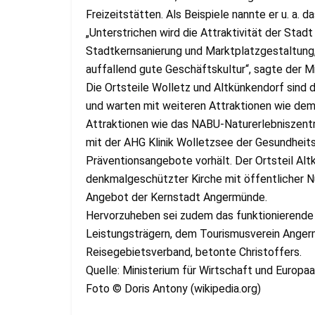
Freizeitstätten. Als Beispiele nannte er u. a. 
„Unterstrichen wird die Attraktivität der Stad
Stadtkernsanierung und Marktplatzgestaltung,
auffallend gute Geschäftskultur“, sagte der Mi
Die Ortsteile Wolletz und Altkünkendorf sin
und warten mit weiteren Attraktionen wie de
Attraktionen wie das NABU-Natur­erlebniszentr
mit der AHG Klinik Wolletzsee der Gesundheit
Präventionsangebote vorhält. Der Ortsteil Al
denkmalgeschützter Kirche mit öffentlicher N
Angebot der Kernstadt Angermünde.
Hervorzuheben sei zudem das funktionierende
Leistungsträgern, dem Tourismusverein Ange
Reisegebietsverband, betonte Christoffers.
Quelle: Ministerium für Wirtschaft und Europ
Foto © Doris Antony (wikipedia.org)