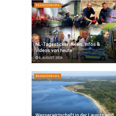
BRANDENBURG
NL-Tagesticker: News, Infos &
Videos von heute
8. AUGUST 2026
BRANDENBURG
Wasserwirtschaft in der Lausitz wird