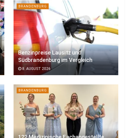
BRANDENBURG
Benzinpreise Lausitz und
Südbrandenburg im Vergleich
8. AUGUST 2026
BRANDENBURG
122 Medizinische Fachangestellte