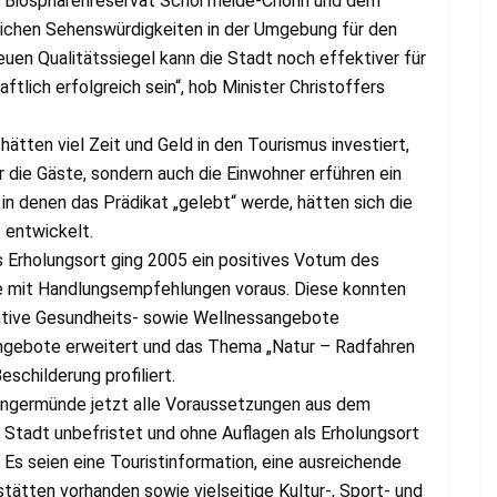
 Biosphärenreservat Schorfheide-Chorin und dem
eichen Sehenswürdigkeiten in der Umgebung für den
uen Qualitätssiegel kann die Stadt noch effektiver für
tlich erfolgreich sein“, hob Minister Christoffers
ätten viel Zeit und Geld in den Tourismus investiert,
ur die Gäste, sondern auch die Einwohner erführen ein
 in denen das Prädikat „gelebt“ werde, hätten sich die
 entwickelt.
Erholungsort ging 2005 ein positives Votum des
te mit Handlungsempfehlungen voraus. Diese konnten
ntive Gesundheits- sowie Wellnessangebote
angebote erweitert und das Thema „Natur – Radfahren
childerung profiliert.
lt Angermünde jetzt alle Voraussetzungen aus dem
 Stadt unbefristet und ohne Auflagen als Erholungsort
. Es seien eine Touristinformation, eine ausreichende
ätten vorhanden sowie vielseitige Kultur-, Sport- und