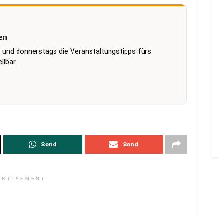
en
 und donnerstags die Veranstaltungstipps fürs
lbar.
Send
Send
ERTISEMENT