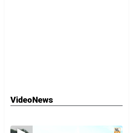
VideoNews
▶