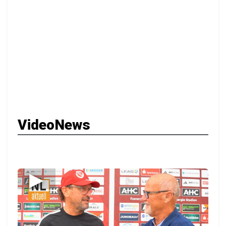
VideoNews
▶