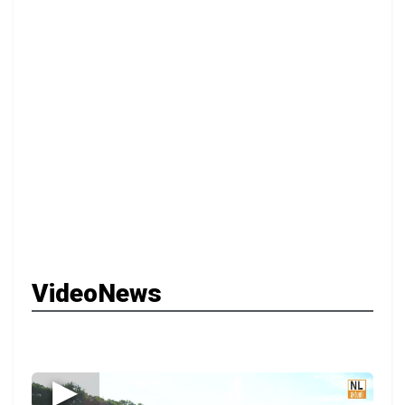
VideoNews
▶