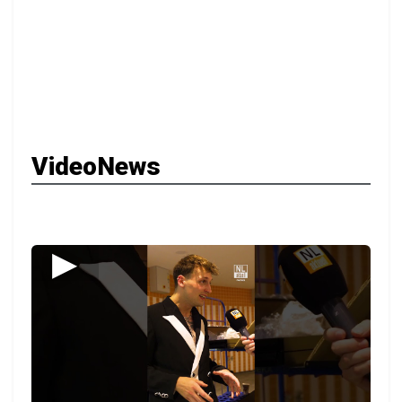
VideoNews
▶