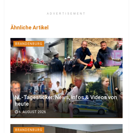
ADVERTISEMENT
Ähnliche Artikel
BRANDENBURG
NL-Tagesticker: News, Infos & Videos von
heute
6. AUGUST 2026
BRANDENBURG