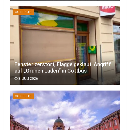
COTTBUS
Fenster zerstört, Flagge geklaut: Angriff
auf „Grünen Laden“ in Cottbus
3. JULI 2026
COTTBUS