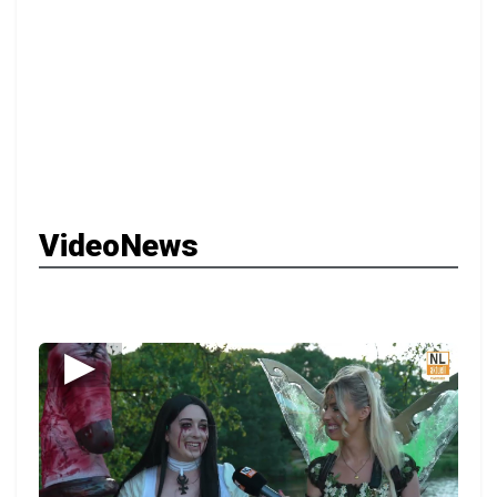
VideoNews
▶