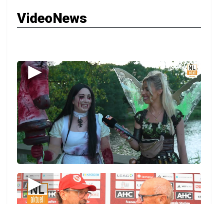
VideoNews
▶
▶