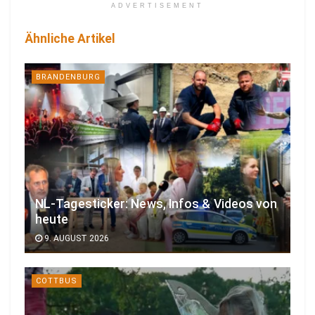
ADVERTISEMENT
Ähnliche Artikel
BRANDENBURG
NL-Tagesticker: News, Infos & Videos von
heute
9. AUGUST 2026
COTTBUS