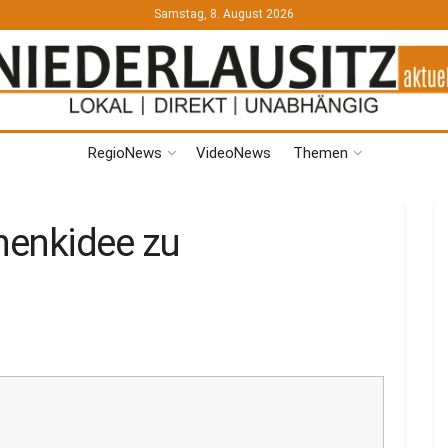
Samstag, 8. August 2026
RegioNews
VideoNews
Themen
henkidee zu