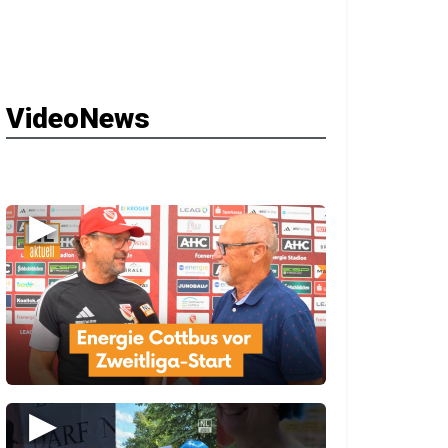
VideoNews
▶
▶