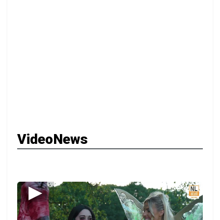
VideoNews
▶