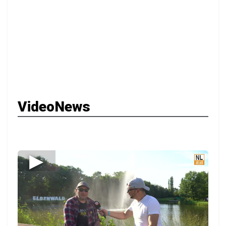
VideoNews
▶