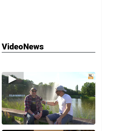
VideoNews
▶