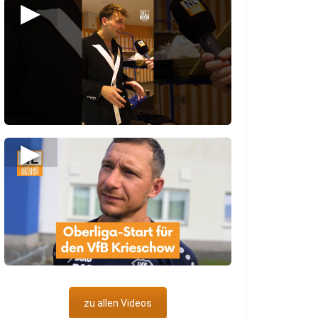
▶
▶
zu allen Videos