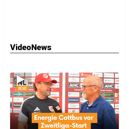
VideoNews
▶