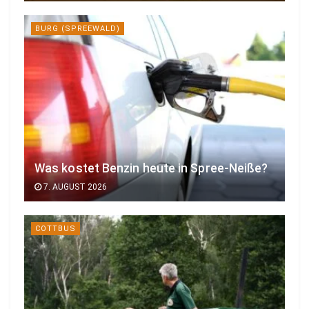
BURG (SPREEWALD)
Was kostet Benzin heute in Spree-Neiße?
7. AUGUST 2026
COTTBUS