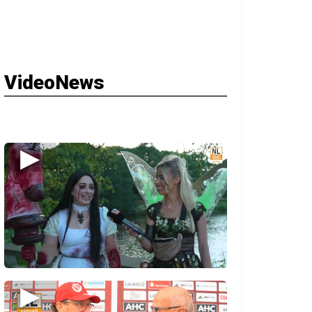
VideoNews
▶
▶