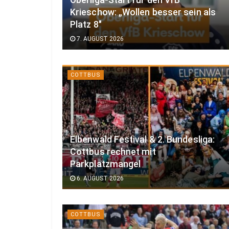
Oberliga-Start für den VfB
Krieschow: „Wollen besser sein als
Platz 8″
7. AUGUST 2026
COTTBUS
Elbenwald Festival & 2. Bundesliga:
Cottbus rechnet mit
Parkplatzmangel
6. AUGUST 2026
COTTBUS