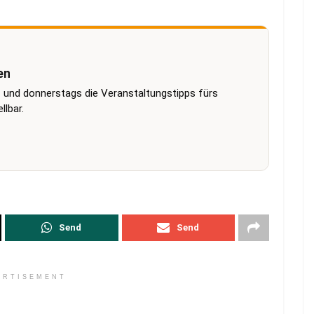
en
 und donnerstags die Veranstaltungstipps fürs
lbar.
Send
Send
ERTISEMENT