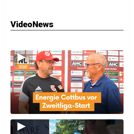
VideoNews
▶
▶