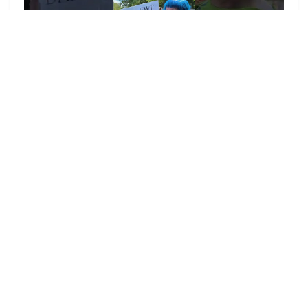
▶
zu allen Videos