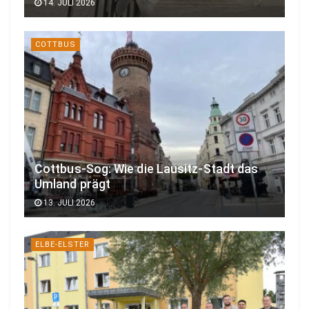
14. JULI 2026
COTTBUS
Cottbus-Sog: Wie die Lausitz-Stadt das
Umland prägt
13. JULI 2026
ELBE-ELSTER