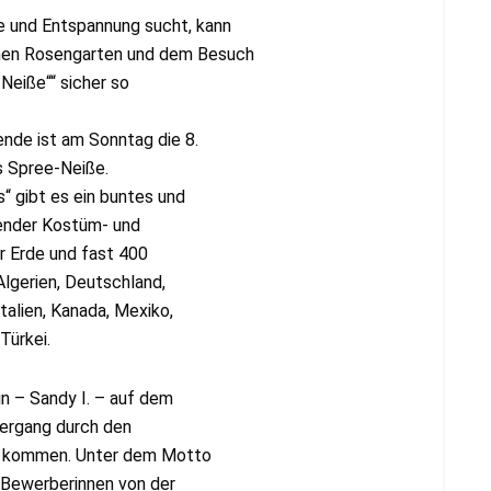
 und Entspannung sucht, kann
nen Rosengarten und dem Besuch
Neiße““ sicher so
de ist am Sonntag die 8.
s Spree-Neiße.
 gibt es ein buntes und
ender Kostüm- und
er Erde und fast 400
 Algerien, Deutschland,
Italien, Kanada, Mexiko,
Türkei.
in – Sandy I. – auf dem
iergang durch den
h kommen. Unter dem Motto
e Bewerberinnen von der