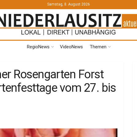
Samstag, 8. August 2026
RegioNews
VideoNews
Themen
er Rosengarten Forst
rtenfesttage vom 27. bis