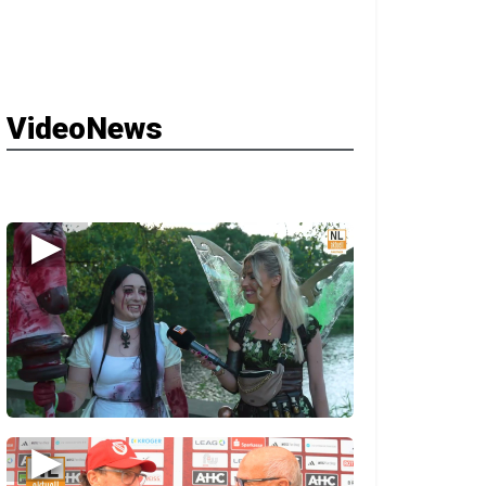
VideoNews
▶
▶