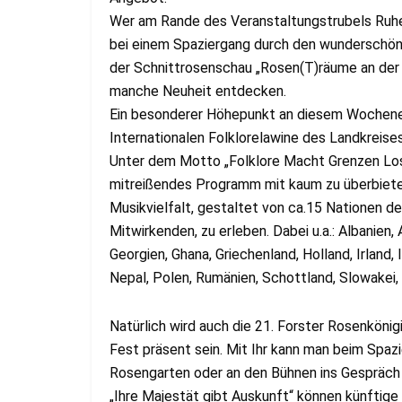
Wer am Rande des Veranstaltungstrubels Ruhe
bei einem Spaziergang durch den wunderschö
der Schnittrosenschau „Rosen(T)räume an der 
manche Neuheit entdecken.
Ein besonderer Höhepunkt an diesem Wochenen
Internationalen Folklorelawine des Landkreise
Unter dem Motto „Folklore Macht Grenzen Los“
mitreißendes Programm mit kaum zu überbiet
Musikvielfalt, gestaltet von ca.15 Nationen d
Mitwirkenden, zu erleben. Dabei u.a.: Albanien,
Georgien, Ghana, Griechenland, Holland, Irland, 
Nepal, Polen, Rumänien, Schottland, Slowakei, 
Natürlich wird auch die 21. Forster Rosenkönig
Fest präsent sein. Mit Ihr kann man beim Spaz
Rosengarten oder an den Bühnen ins Gespräc
„Ihre Majestät gibt Auskunft“ können künftig