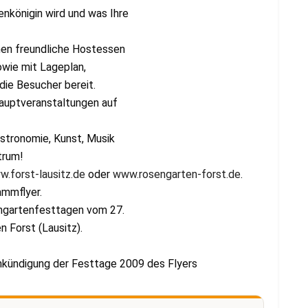
nkönigin wird und was Ihre
hen freundliche Hostessen
owie mit Lageplan,
die Besucher bereit.
Hauptveranstaltungen auf
stronomie, Kunst, Musik
trum!
.forst-lausitz.de
oder
www.rosengarten-forst.de
.
ammflyer.
engartenfesttagen vom 27.
 Forst (Lausitz).
nkündigung der Festtage 2009 des Flyers