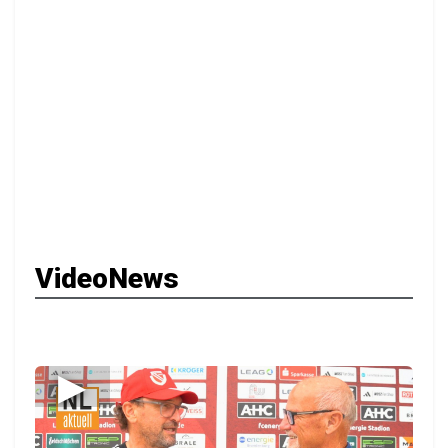
VideoNews
▶