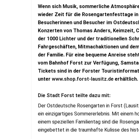
Wenn sich Musik, sommerliche Atmosphäre u
wieder Zeit für die Rosengartenfesttage in 
Besucherinnen und Besucher im Ostdeutsch
Konzerten von Thomas Anders, Keimzeit, Ch
der 1000 Lichter und der traditionellen Sc
Fahrgeschäften, Mitmachaktionen und dem
der Familie.
Für eine bequeme Anreise steht
vom Bahnhof Forst zur Verfügung, Samstag
Tickets sind in der Forster Touristinforma
unter
www.shop.forst-lausitz.de
erhältlich
Die Stadt Forst teilte dazu mit:
Der Ostdeutsche Rosengarten in Forst (Lausitz
ein einzigartiges Sommererlebnis. Mit einem h
einem speziellen Familientag sind die Roseng
eingebettet in die traumhafte Kulisse des his