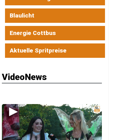
Blaulicht
Energie Cottbus
Aktuelle Spritpreise
VideoNews
▶