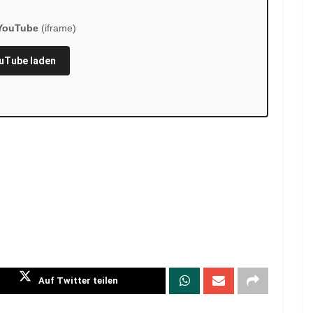
YouTube
(iframe)
uTube laden
Auf Twitter teilen