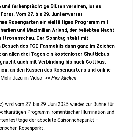
nd farbenprächtige Blüten vereinen, ist es
Forst. Vom 27. bis 29. Juni erwartet
en Rosengarten ein vielfältiges Programm mit
arlien und Maximilian Arland, der beliebten Nacht
hnittrosenschau. Der Sonntag steht mit
 Besuch des FCE-Fanmobils dann ganz im Zeichen
 an allen drei Tagen ein kostenloser Shuttlebus
nacht auch mit Verbindung bis nach Cottbus.
tion, an den Kassen des Rosengartens und online
.
Mehr dazu im Video
->> Hier klicken
) wird vom 27. bis 29. Juni 2025 wieder zur Bühne für
ochkarätigen Programm, romantischer Illumination und
artenfesttage der absolute Saisonhöhepunkt –
torischen Rosenparks.