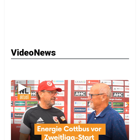
VideoNews
▶