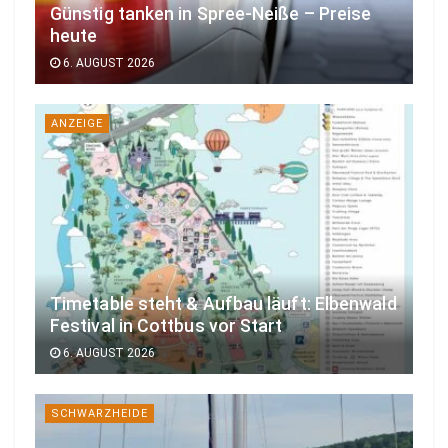
Günstig tanken in Spree-Neiße – Preise
heute
6. AUGUST 2026
ANZEIGE
Timetable steht & Aufbau läuft: Elbenwald
Festival in Cottbus vor Start
6. AUGUST 2026
SCHWARZHEIDE