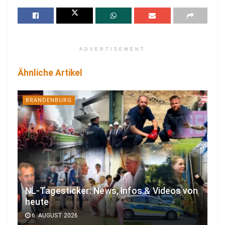
ADVERTISEMENT
Ähnliche Artikel
BRANDENBURG
NL-Tagesticker: News, Infos & Videos von
heute
6. AUGUST 2026