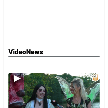
VideoNews
▶