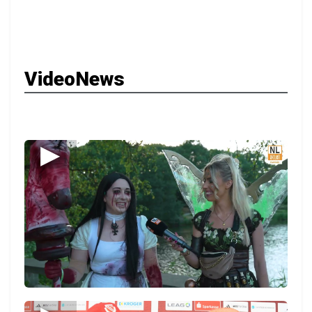
VideoNews
▶