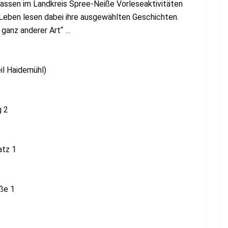
lassen im Landkreis Spree-Neiße Vorleseaktivitäten
 Leben lesen dabei ihre ausgewählten Geschichten.
 ganz anderer Art“ …
il Haidemühl)
g 2
atz 1
aße 1