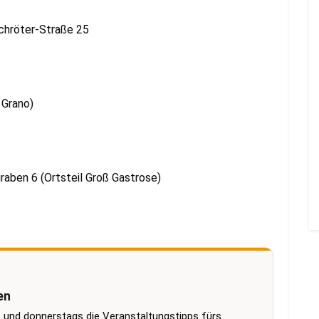
chröter-Straße 25
 Grano)
raben 6 (Ortsteil Groß Gastrose)
en
 und donnerstags die Veranstaltungstipps fürs