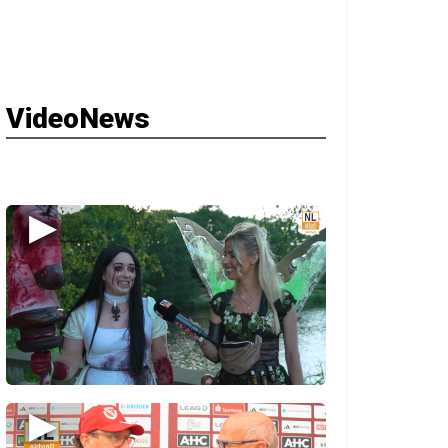
VideoNews
▶
▶