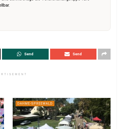
lbar.
Send
Send
ERTISEMENT
DAHME-SPREEWALD