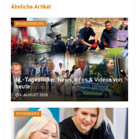
Ähnliche Artikel
BRANDENBURG
NL-Tagesticker: News, Infos & Videos von
heute
6. AUGUST 2026
SPREMBERG