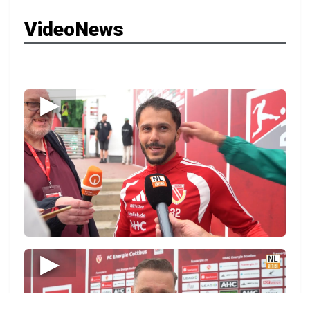
VideoNews
▶
▶