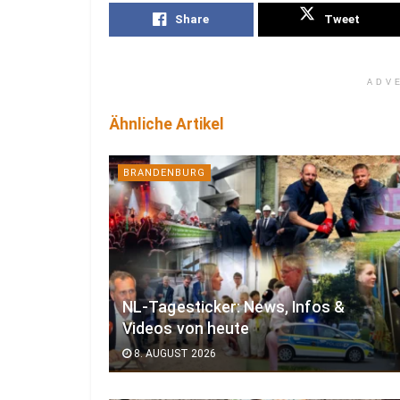
Share
Tweet
ADV
Ähnliche Artikel
BRANDENBURG
NL-Tagesticker: News, Infos &
Videos von heute
8. AUGUST 2026