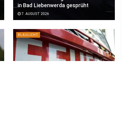
in Bad Liebenwerda gesprüht
7. AUGUST 2026
BLAULICHT
Explosion an Autobahn-Ausfahrt
Cottbus Süd: Auto geriet in Brand
7. AUGUST 2026
LOAD MORE