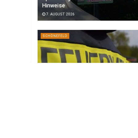
Hinweise
7. AUGUST 2026
SCHÖNEFELD
Technischer Defekt löste 20-Hektar-
Feldbrand bei Schönefeld aus
7. AUGUST 2026