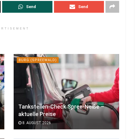
Send
Send
ERTISEMENT
BURG (SPREEWALD)
Tankstellen-Check Spree-Neiße –
aktuelle Preise
8. AUGUST 2026