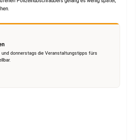
ufenen Polizeihubschraubers gelang es wenig später,
hen.
en
 und donnerstags die Veranstaltungstipps fürs
lbar.