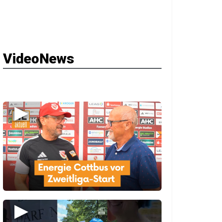
VideoNews
▶
▶