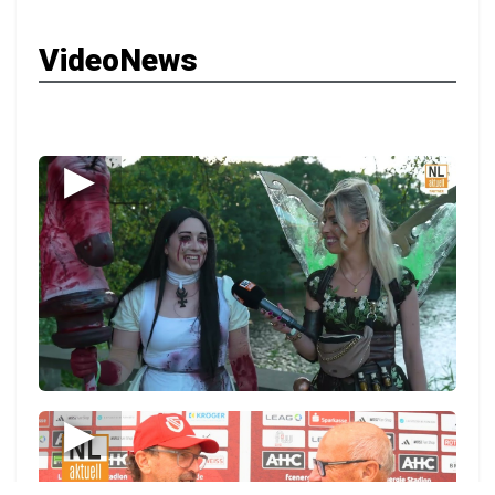
VideoNews
▶
▶