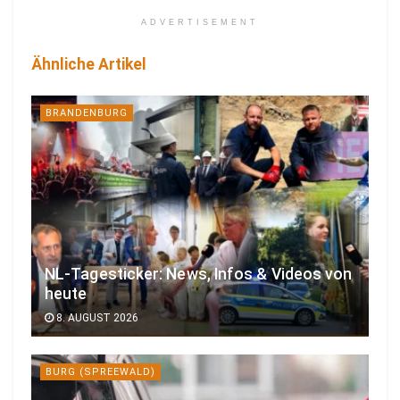
ADVERTISEMENT
Ähnliche Artikel
BRANDENBURG
NL-Tagesticker: News, Infos & Videos von
heute
8. AUGUST 2026
BURG (SPREEWALD)