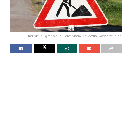
Baustelle Symbolbild; Foto: Mario De Mattia, www.pixelio.de