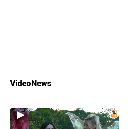
VideoNews
▶