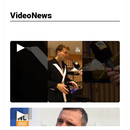
VideoNews
▶
▶