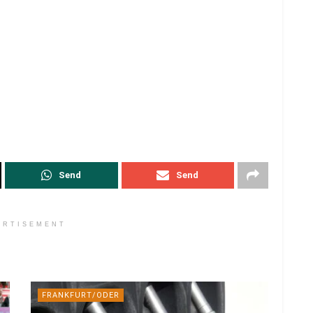
Send
Send
ERTISEMENT
FRANKFURT/ODER