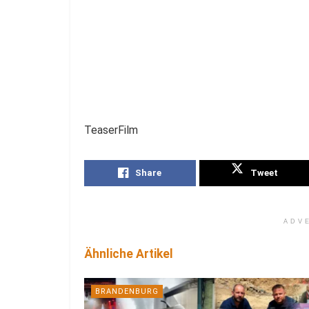
TeaserFilm
Share
Tweet
ADV
Ähnliche Artikel
BRANDENBURG