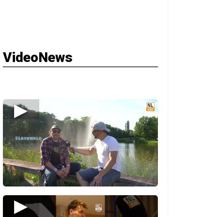
VideoNews
▶
▶