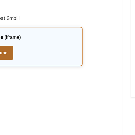
Obst GmbH
be
(iframe)
tube