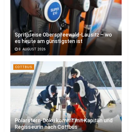
Spritpreise Oberspreewald-Lausitz – wo
es heute am günstigsten ist
8. AUGUST 2026
COTTBUS
Polarstern-Doku kommt mit Kapitän und
Regisseurin nach Cottbus