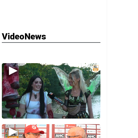
VideoNews
▶
▶