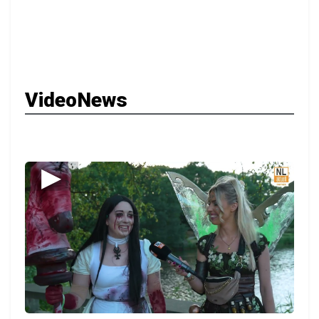
VideoNews
▶