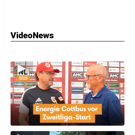
VideoNews
▶