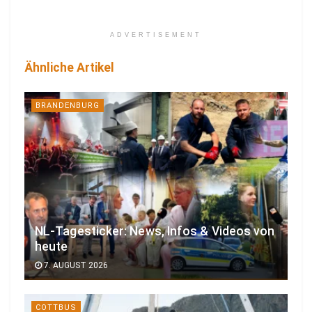
ADVERTISEMENT
Ähnliche Artikel
BRANDENBURG
NL-Tagesticker: News, Infos & Videos von
heute
7. AUGUST 2026
COTTBUS