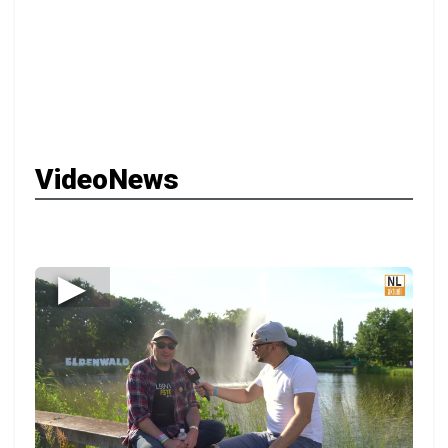
VideoNews
▶