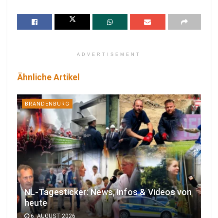
ADVERTISEMENT
Ähnliche Artikel
BRANDENBURG
NL-Tagesticker: News, Infos & Videos von
heute
6. AUGUST 2026