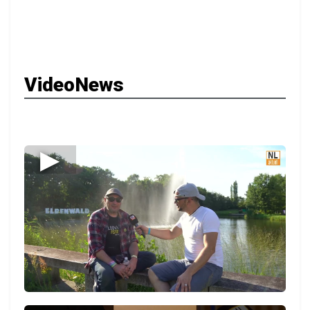
VideoNews
▶