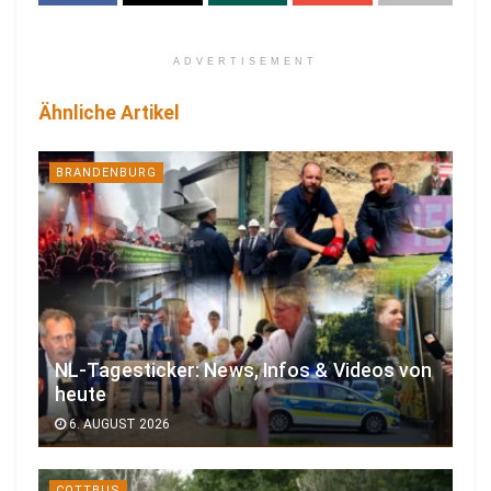
ADVERTISEMENT
Ähnliche Artikel
BRANDENBURG
NL-Tagesticker: News, Infos & Videos von
heute
6. AUGUST 2026
COTTBUS