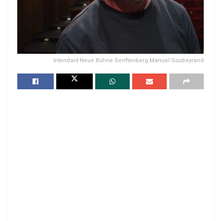
Intendant Neue Bühne Senftenberg Manuel Soubeyrand