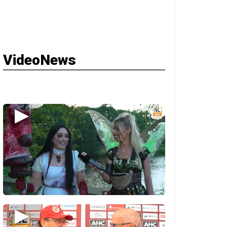
VideoNews
▶
▶