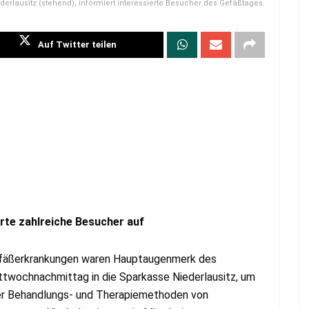
lausitz (stehend), informiert interessierte Besucher des Gefäßtages.
Auf Twitter teilen
ärte zahlreiche Besucher auf
Gefäßerkrankungen waren Hauptaugenmerk des
wochnachmittag in die Sparkasse Niederlausitz, um
er Behandlungs- und Therapiemethoden von