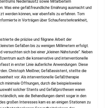
entrums Niederlausitz sowie Mitarbeitern
sen. Was eine gefäßfreundliche Ernährung ausmacht und
tzt werden können, war ebenfalls zu erfahren. Tom
formierte in Vorträgen über Schaufensterkrankheit,
rierte die präzise und filigrane Arbeit der
kleinsten Gefäßen bis zu wenigen Millimetern erfolgt.
d versuchten sich bei einer „kleinen Nähstunde“. Neben
ßzentrum auch die konservative und interventionelle
fasst in erster Linie äußerliche Anwendungen. Diese
en. Christoph Meißner, Gefäßassistent, stellte die
inheit vor. Als interventionelle Gefäßtherapie
ch minimale Öffnungen, durch die beispielsweise
 Auswahl solcher Stents und Gefäßprothesen waren
rständlich, wie die Behandlungen damit sogar in den
des großen Interesses kam es an einigen Stationen zu