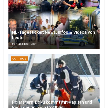
NL-Tagesticker: News, Infos & Videos von
heute
7. AUGUST 2026
COTTBUS
Polarstern-Doku kommt mit Kapitän und
Regisseurin nach Cottbus