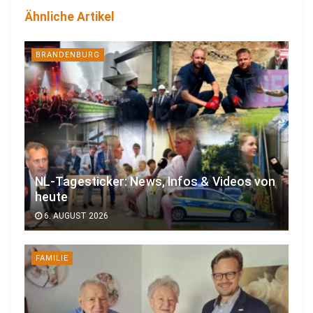
Ähnliche Artikel
BRANDENBURG
NL-Tagesticker: News, Infos & Videos von
heute
6. AUGUST 2026
FAMILIE