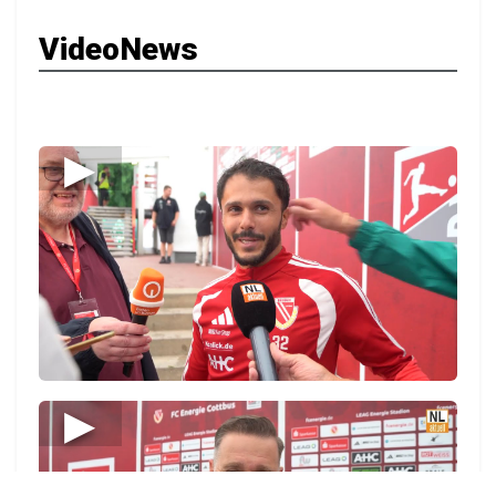
VideoNews
▶
▶