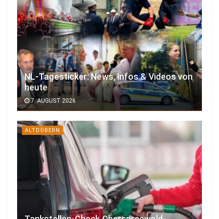
NL-Tagesticker: News, Infos & Videos von
heute
7. AUGUST 2026
ALTDÖBERN
Tankstellen-Check Oberspreewald-