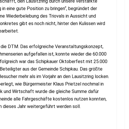
schafft, den Lausitzring durch unsere verstärkte
in eine gute Position zu bringen“, begründet der
eine Wiederbelebung des Triovals in Aussicht und
nkretes gibt es noch nicht, hinter den Kulissen wird
earbeitet.
 die DTM. Das erfolgreiche Veranstaltungskonzept,
menserien aufgefallen ist, konnte wieder die 60.000
folgreich war das Schipkauer Oktoberfest mit 25.000
Beteiligter aus der Gemeinde Schipkau. Das größte
sucher mehr als im Vorjahr an den Lausitzring locken.
rlegt, wie Bürgermeister Klaus Prietzel nochmal in
itik und Wirtschaft wurde die gleiche Summe dafür
meinde alle Fahrgeschäfte kostenlos nutzen konnten,
 dieses Jahr weitergeführt werden soll.