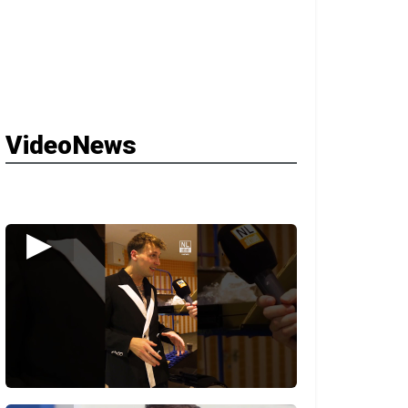
VideoNews
▶