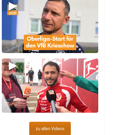
▶
▶
zu allen Videos