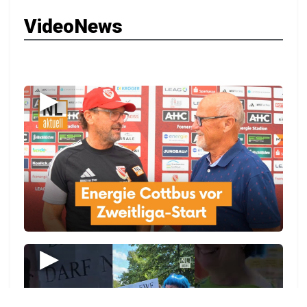
VideoNews
▶
▶