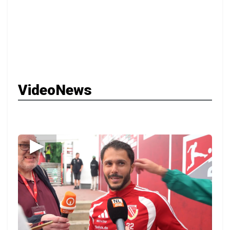
VideoNews
▶